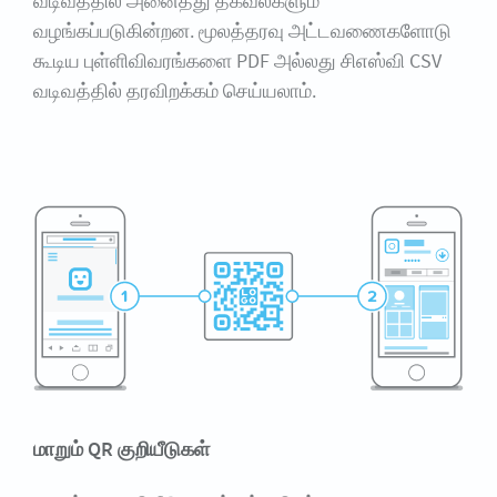
வடிவத்தில் அனைத்து தகவல்களும்
வழங்கப்படுகின்றன. மூலத்தரவு அட்டவணைகளோடு
கூடிய புள்ளிவிவரங்களை PDF அல்லது சிஎஸ்வி CSV
வடிவத்தில் தரவிறக்கம் செய்யலாம்.
மாறும் QR குறியீடுகள்