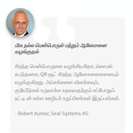
மிக நல்ல மென்பொருள் மற்றும் ஆலோசனை
வழங்குதல்
சிறந்த மென்பொருளை வழங்கியதோடல்லாமல்
கூடுதலாக, QR சூட் சிறந்த ஆலோசனைகளையும்
வழங்குகிறது. அம்சங்களை விளக்கவும்,
குறியீடுகள் உருவாக்க உதவுவதற்கும் எப்போதும்
நட்புடன் உள்ள ஊழியர் உறுப்பினர்கள் இருப்பார்கள்.
- Robert Aumer, Seal Systems AG