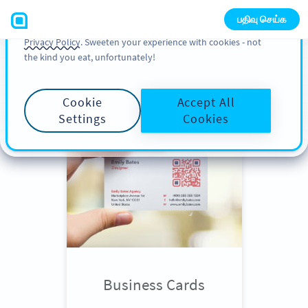
You can also find more information about cookies, our
பதிவு செய்க
analytic activities and your rights in our
Cookie Policy
and
Privacy Policy
. Sweeten your experience with cookies - not
the kind you eat, unfortunately!
Scroll down
to see QR Code use
cases
Cookie
Accept All
Settings
Cookies
Business Cards