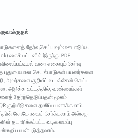
உருவாக்குதல்
பாடுகளைத் தேர்வுசெய்யவும்: ஊடாடும்ஃ
ook) லைக் பட்டனில் இருந்து PDF
விலைப்பட்டியல் வரை எதையும் தேர்வு
்த புதுமையான செயல்பாடுகள் பயனர்களை
தி, அவர்களை குறியீட்டை ஸ்கேன் செய்ய
றன. அடுத்த கட்டத்தில், வண்ணங்கள்
களைத் தேர்ந்தெடுப்பதன் மூலம்
 QR குறியீடுகளை தனிப்பயனாக்கலாம்.
த்தின் லோகோவைச் சேர்க்கலாம் அல்லது
ின் தயாரிக்கப்பட்ட வடிவமைப்பு
 ஒன்றைப் பயன்படுத்தலாம்.