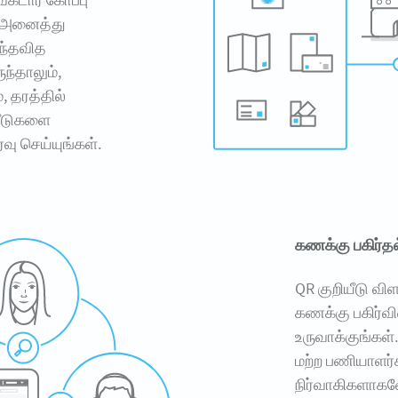
. அனைத்து
எந்தவித
்தாலும்,
, தரத்தில்
யீடுகளை
வு செய்யுங்கள்.
கணக்கு பகிர்தல
QR குறியீடு வி
கணக்கு பகிர்வ
உருவாக்குங்கள்
மற்ற பணியாளர
நிர்வாகிகளாகவோ