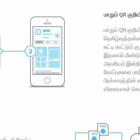
மாறும் QR குறிய
மாறும் QR குறி
நெகிழ்வுத்தன்ம
சுட்டி காட்டும் 
இதனால் மீண்டும
அவசியம் இன்றி,
கோப்புகளை மாற்
பிரச்சாரத்தின் 
விரைவாகச் செய்
ெக்டார் கோப்பு