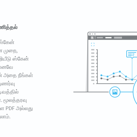
ணித்தல்
 ஸ்கேன்
ை முறை,
ியீடு ஸ்கேன்
. எனவே
ன் அதை நீங்கள்
துணர்வு
ிவத்தில்
. மூலத்தரவு
ை PDF அல்லது
லாம்.