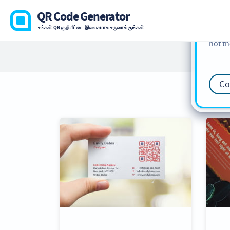
cookie
QR Code Generator
find m
உங்கள் QR குறியீட்டை இலவசமாக உருவாக்குங்கள்
our
Co
not th
Co