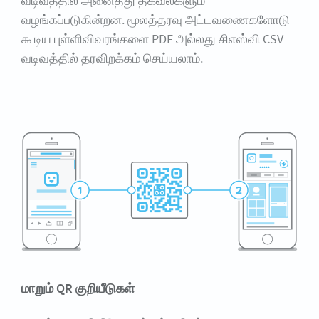
வடிவத்தில் அனைத்து தகவல்களும்
வழங்கப்படுகின்றன. மூலத்தரவு அட்டவணைகளோடு
கூடிய புள்ளிவிவரங்களை PDF அல்லது சிஎஸ்வி CSV
வடிவத்தில் தரவிறக்கம் செய்யலாம்.
மாறும் QR குறியீடுகள்