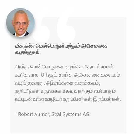
மிக நல்ல மென்பொருள் மற்றும் ஆலோசனை
வழங்குதல்
சிறந்த மென்பொருளை வழங்கியதோடல்லாமல்
கூடுதலாக, QR சூட் சிறந்த ஆலோசனைகளையும்
வழங்குகிறது. அம்சங்களை விளக்கவும்,
குறியீடுகள் உருவாக்க உதவுவதற்கும் எப்போதும்
நட்புடன் உள்ள ஊழியர் உறுப்பினர்கள் இருப்பார்கள்.
- Robert Aumer, Seal Systems AG