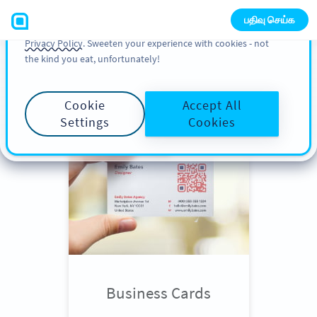
You can also find more information about cookies, our
பதிவு செய்க
analytic activities and your rights in our
Cookie Policy
and
Privacy Policy
. Sweeten your experience with cookies - not
the kind you eat, unfortunately!
Scroll down
to see QR Code use
cases
Cookie
Accept All
Settings
Cookies
Business Cards